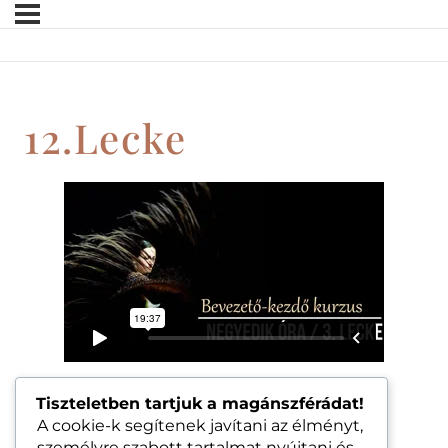
12.lecke
Tiszteletben tartjuk a magánszférádat!
A cookie-k segítenek javítani az élményt,
személyre szabott tartalmat nyújtani és