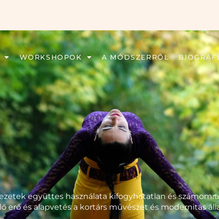
WORKSHOPOK
A MÓDSZERRŐL
BIOGRÁF
ezetek együttes használata kifogyhatatlan és számomr
ejlő erő és alapvetés a kortárs művészet és modernitás ál