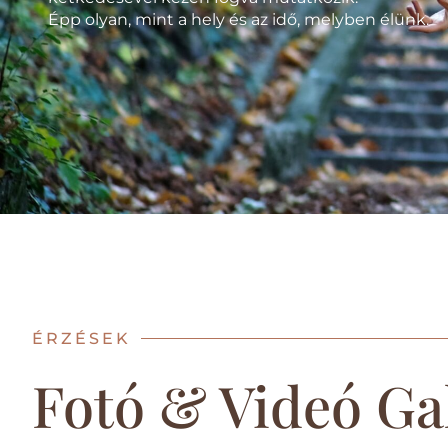
Épp olyan, mint a hely és az idő, melyben élünk.
ÉRZÉSEK
Fotó & Videó Ga