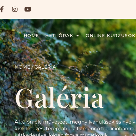
HOME
HETI ÓRÁK
ONLINE KURZUSOK
HOME
/ GALÉRIA
Galéria
A különféle művészeti megnyilvánulások és nyelv
kísérletezési terep, ahol a flamenco tradícióban r
kétkedésével kézen fogva mutatkozik.