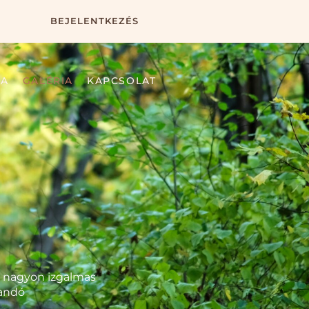
BEJELENTKEZÉS
IA
GALÉRIA
KAPCSOLAT
a nagyon izgalmas
landó