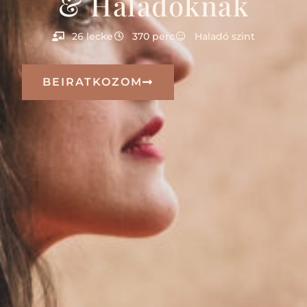
& Haladóknak
26 lecke
370 perc
Haladó szint
BEIRATKOZOM