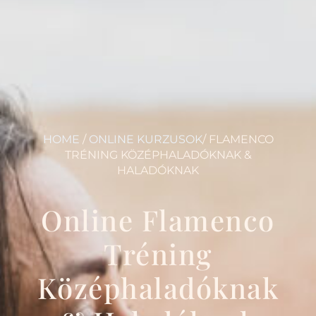
HOME
/
ONLINE KURZUSOK
/ FLAMENCO
TRÉNING KÖZÉPHALADÓKNAK &
HALADÓKNAK
Online Flamenco
Tréning
Középhaladóknak