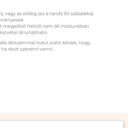
j, vagy az előleg (ez a tandíj 50 százaléka)
érvényessé.
ust megelőző héttől nem áll módunkban
részvétel átruházható.
lis létszámmal indul, ezért kérlek, hogy
ha részt szeretnl venni.