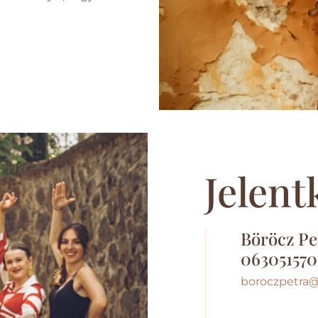
Jelent
Böröcz Pe
063051570
boroczpetra