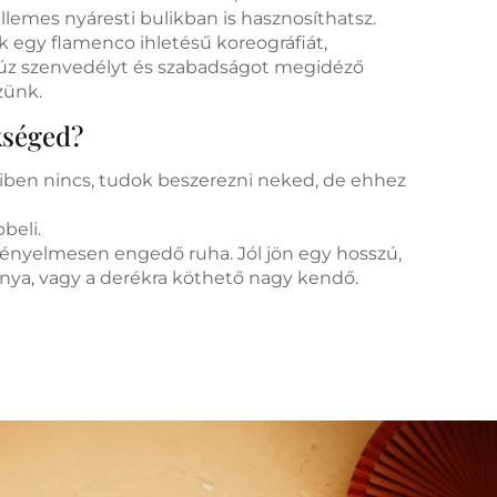
llemes nyáresti bulikban is hasznosíthatsz.
 egy flamenco ihletésű koreográfiát,
lúz szenvedélyt és szabadságot megidéző
zünk.
kséged?
ben nincs, tudok beszerezni neked, de ehhez
beli.
ényelmesen engedő ruha. Jól jön egy hosszú,
oknya, vagy a derékra köthető nagy kendő.