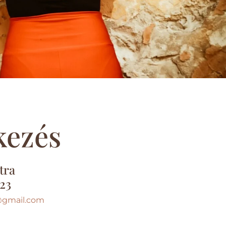
kezés
tra
23
@gmail.com