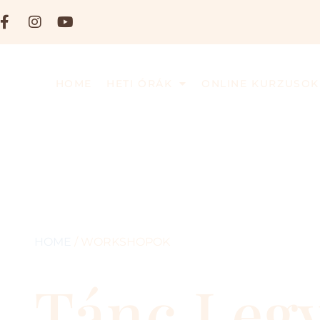
HOME
HETI ÓRÁK
ONLINE KURZUSOK
HOME
/ WORKSHOPOK
Tánc Leg