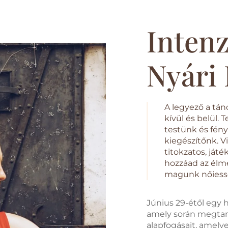
Intenz
Nyári
A legyező a tán
kívül és belül. 
testünk és fén
kiegészítőnk. V
titokzatos, ját
hozzáad az élm
magunk nőiessé
Június 29-étől egy 
amely során megtan
alapfogásait, amel