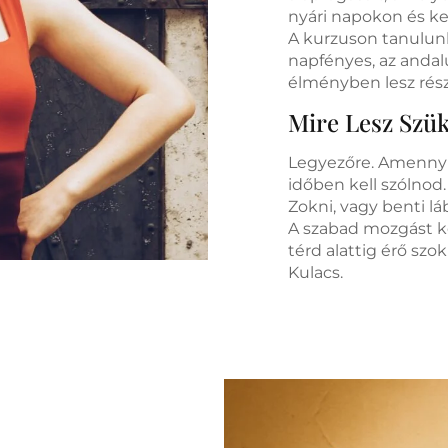
nyári napokon és ke
A kurzuson tanulunk
napfényes, az anda
élményben lesz rés
Mire Lesz Szü
Legyezőre. Amennyi
időben kell szólnod.
Zokni, vagy benti láb
A szabad mozgást k
térd alattig érő sz
Kulacs.