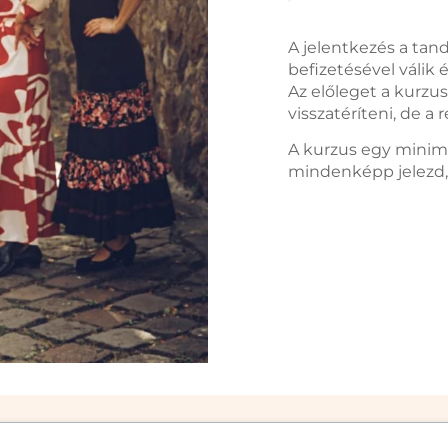
A jelentkezés a tandí
befizetésével válik 
Az előleget a kurz
visszatéríteni, de a 
A kurzus egy minimá
mindenképp jelezd, 