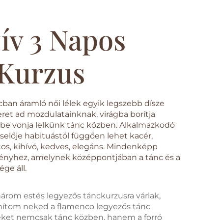
ív 3 Napos
 Kurzus
cban áramló női lélek egyik legszebb dísze
Teret ad mozdulatainknak, virágba borítja
ybe vonja lelkünk tánc közben. Alkalmazkodó
iselője habituástól függően lehet kacér,
ékos, kihívó, kedves, elegáns. Mindenképp
ényhez, amelynek középpontjában a tánc és a
ge áll.
három estés legyezős tánckurzusra várlak,
ítom neked a flamenco legyezős tánc
yeket nemcsak tánc közben, hanem a forró