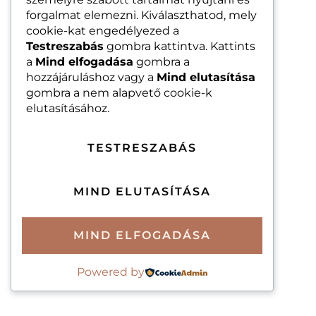
Online Kezdő
forgalmat elemezni. Kiválaszthatod, mely
cookie-kat engedélyezed a
Flamenco
Testreszabás
gombra kattintva. Kattints
Kurzus
a
Mind elfogadása
gombra a
hozzájáruláshoz vagy a
Mind elutasítása
gombra a nem alapvető cookie-k
VISSZA A
elutasításához.
TANFOLYAMAIMHOZ
TESTRESZABÁS
MIND ELUTASÍTÁSA
MIND ELFOGADÁSA
Powered by